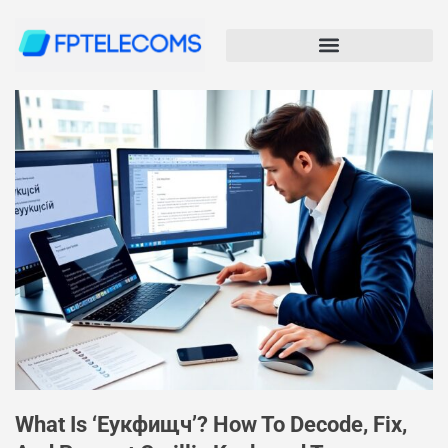
What Is ‘еукфищч’? How To Decode, Fix,