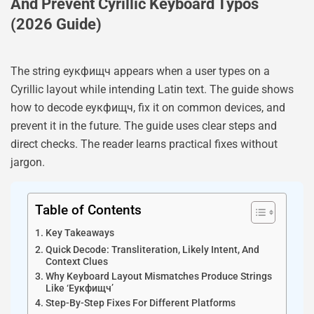
And Prevent Cyrillic Keyboard Typos
(2026 Guide)
The string еукфищч appears when a user types on a
Cyrillic layout while intending Latin text. The guide shows
how to decode еукфищч, fix it on common devices, and
prevent it in the future. The guide uses clear steps and
direct checks. The reader learns practical fixes without
jargon.
Table of Contents
Key Takeaways
Quick Decode: Transliteration, Likely Intent, And
Context Clues
Why Keyboard Layout Mismatches Produce Strings
Like ‘еукфищч’
Step-By-Step Fixes For Different Platforms