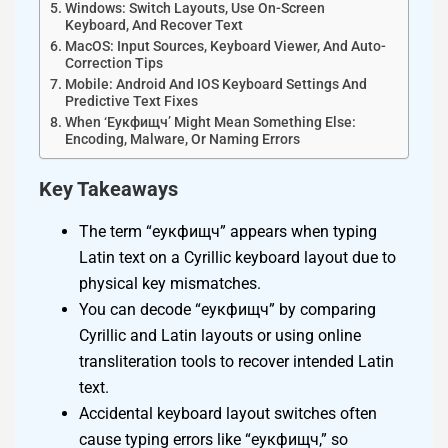
Windows: Switch Layouts, Use On-Screen
Keyboard, And Recover Text
MacOS: Input Sources, Keyboard Viewer, And Auto-
Correction Tips
Mobile: Android And IOS Keyboard Settings And
Predictive Text Fixes
When ‘еукфищч’ Might Mean Something Else:
Encoding, Malware, Or Naming Errors
Key Takeaways
The term “еукфищч” appears when typing
Latin text on a Cyrillic keyboard layout due to
physical key mismatches.
You can decode “еукфищч” by comparing
Cyrillic and Latin layouts or using online
transliteration tools to recover intended Latin
text.
Accidental keyboard layout switches often
cause typing errors like “еукфищч,” so