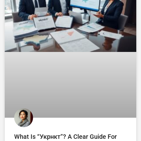
What Is “укрнкт”? A Clear Guide For