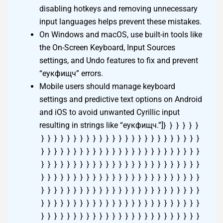
disabling hotkeys and removing unnecessary
input languages helps prevent these mistakes.
On Windows and macOS, use built-in tools like
the On-Screen Keyboard, Input Sources
settings, and Undo features to fix and prevent
“еукфищч” errors.
Mobile users should manage keyboard settings and predictive text options on Android and iOS to avoid unwanted Cyrillic input resulting in strings like “еукфищч.”]} } } } } } } } } } } } } } } } } } } } } } } } } } } } } } } } } } } } } } } } } } } } } } } } } } } } } } } } } } } } } } } } } } } } } } } } } } } } } } } } } } } } } } } } } } } } } } } } } } } } } } } } } } } } } } } } } } } } } } } } } } } } } } } } } } } } } } } } } } } } } } } } } } } } } } } } } } } } } } } } } } } } } } } } } } } } } } } } } } } } } } } } } } } } } } } } } } } } } } } } } } } } } } } } } } } } } } } } } } } } } } } } } } } } } } } } } } } } } } } } } } } } } } } } } } } } } } } } } } } } } } } } } } } } } } } } } } } } } } } } } } } } } } } } } } } } } } } } } } } } } } } } } } } } } } } } } } } } } } } } } } } } } } } } } } } } } } } } } } } } } } } } } } } } } } } } } } } } } } } } } } } } } } } } } } } } } } } } } } } } } } } } } } } } } } } } } } } } } } } } } } } } } } } } } } } } } } } } } } } } } } } } } } } } } } } } } } } } } } } } } } } } } } } } } } } } } } } } } } } } } } } } } } } } } } } } } } } } } } } } } } } } } } } } } } } } } } } } } } } } } } } } } } } } } } } } } } } } } } } } } } } } } } } } } } } } } } } } } } } } } } } } } } } } } } } } } } } } } } } } } } } } } } } } } } } } } } } } } } } } } } } } } } } } } } } } } } } } } } } } } } } } } } } } } } } } } } } } } } } } } } } } } } } } } } } } } } } } } } } } } } } } } } } } } } } } } } } } } } } } } } } } } } } } } } } } } } } } } } } } } } } } } } } } } } } } } } } } } } } } } } } } } } } } } } } } } } } } } } } } } } } } } } } } } } } } } } } } } } } } } } } } } } } } } } } } } } } } } } } } } } } } } } } } } } } } } } } } } } } } } } } } } } } } } } } } } } } } } } } } } } } } } } } } } } } } } } } } } } } } } } } } } } } } } } } } } } } } } } } } } } } } } } } } } } } } } } } } } } } } } } } } } } } } } } } } } } } } } } } } } } } } } } } } } } } } } } } } } } } } } } } } } } } } } } } } } } } } } } } } } } } } } } } } } } } } } } } } } } } } } } } } } } } } } } } } } } } } } } } } } } } } } } } } } } } } } } } } } } } } } } } } } } } } } } } } } } } } } } } } } } } } } } } } } } } } } } } } } } } } } } } } } } } } } } } } } } } } } } } } } } } } } } } } } } } } } } } } } } } } } } } } } } } } } } } } } } } } } } } } } } } } } } } } } } } } } } } } } } } } } } } } } } } } } } } } } } } } } } } } } } } } } } } } } } } } } } } } } } } } } } } } } } } } } } } } } } } } } } } } } } } } } } } } } } } } } } } } } } } } } } } } } } } } } } } } } } } } } } } } } } } } } } } } } } } } } } } } } } } } } } } } } } } } } } } } } } } } } } } } } } } } } } } } } } } } } } } } } } } } } } } } } } } } } } } } } } } } } } } } } } } } } } } } } } } } } } } } } } } } } } } } } } } } } } } } } } } } } } } } } } } } } } } } } } } } } } } } } } } } } } } } } } } } } } } } } } } } } } } } } } } } } } } } } } } } } } } } } } } } } } } } } } } } } } } } } } } } } } } } } } } } } } } } } } } } } } } } } } } } } } } } } } } } } } } } } } } } } } } } } } } } } } } } } } } } } } } } } } } } } } } } } } } } } } } } } } } } } } } } } } } } } } } } } } } } } } } } } } } } } } } } } } } } } } } } } } } } } } } } } } } } } } } } } } } } } } } } } } } } } } } } } } } } } } } } } } } } } } } } } } } } } } } } } } } } } } } } } } } } } } } } } } } } } } } } } } } } } } } } } } } } } } } } } } } } } } } } } } } } } } } } } } } } } } } } } } } } } } } } } } } } } } } } } } } } } } } } } } } } } } } } } } } } } } } } } } } } } } } } } } } } } } } } } } } } } } } } } } } } } } } } } } } } } } } } } } } } } } } } } } } } } } } } } } } } } } } } } } } } } } } } } } } } } } } } } } } } } } } } } } } } } } } } } } } } } } } } } } } } } } } } } } } } } } } } } } } } } } } } } } } } } } } } } } } } } } } } } } } } } } } } } } } } } } } } } } } } } } } } } } } } } } } } } } } } } } } } } } } } } } } } } } } } } } } } } } } } } } } } } } } } } } } } } } } } } } } } } } } } } } } } } } } } } } } } } } } } } } } } } } } } } } } } } } } } } } } } } } } } } } } } } } } } } } } } } } } } } } } } } } } } } } } } } } } } } } } } } } } } } } } } } } } } } } } } } } } } } } } } } } } } } } } } } } } } } } } } } } } } } } } } } } } } } } } } } } } } } } } } } } } } } } } } } } } } } } } } } } } } } } } } } } } } } } } } } } } } } } } } } } } } } } } } } } } } } } } } } } } } } } } } } } } } } } } } } } } } } } } } } } } } } } } } } } } } } } } } } } } } } } } } } } } } } } } } } } } } } } } } } } } } } } } } } } } } } } } } } } } } } } } } } } } } } } } } } } } } } } } } } } } } } } } } } } } } } } } } } } } } } } } } } } } } } } } } } } } } } } } } } } } } } } } } } } } } } } } } } } } } } } } } } } } } } } } } } } } } } } } } } } } } } } } } } } } } } } } } } } } } } } } } } } } } } } } } } } } } } } } } } } } } } } } } } } } } } } } } } } } } } } } } } } } } } } } } } } } } } } } } } } } } } } } } } } } } } } } } } } } } } } } } } } } } } } } } } } } } } } } } } } } } } } } } } } } } } } } } } } } } } } } } } } } } } } } } } } } } } } } } } } } } } } } } } } } } } } } } } } } } } } } } } } } } } } } } } } } } } } } } } } } } } } } } } } } } } } } } } } } } } } } } } } } } } } } } } } } } } } } } } } } } } } } } } } } } } } } } } } } } } } } } } } } } } } } } } } } } } } } } } } } } } } } } } } } } } } } } } } } } } } } } } } } } } } } } } } } } } } } } } } } } } } } } } } } } } } } } } } } } } } } } } } } } } } } } } } } } } } } } } } } } } } } } } } } } } } } } } } } } } } } } } } } } } } } } } } } } } } } } } } } } } } } } } } } } } } } } } } } } } } } } } } } } } } } } } } } } } } } } } } } } } } } } } } } } } } } } } } } } } } } } } } } } } } } } } } } } } } } } } } } } } } } } } } } } } } } } } } } } } } } } } } } } } } } } } } } } } } } } } } } } } } } } } } } } } } } } } } } } } } } } } } } } } } } } } } } } } } } } } } } } } } } } } } } } } } } } } } } } } } } } } } } } } } } } } } } } } } } } } } } } } } } } } } } } } } } } } } } } } } } } } } } } } } } } } } } } } } } } } } } } } } } } } } } } } } } } } } } } } } } } } } } } } } } } } } } } } } } } } } } } } } } } } } } } } } } } } } } } } } } } } } } } } } } } } } } } } } } } } } } } } } } } } } } } } } } } } } } } } } } } } } } } } } } } } } } } } } } } } } } } } } } } } } } } } } } } } } } } } } } } } } } } } } } } } } } } } } } } } } } } } } } } } } } } } } } } } } } } } } } } } } } } } } } } } } } } } } } } } } } } } } } } } } } } } } } } } } } } } } } } } } } } } } } } } } } } } } } } } } } } } } } } } } } } } } } } } } } } } } } } } } } } } } } } } } } } } } } } } } } } } } } } } } } } } } } } } } } } } } } } } } } } } } } } } } } } } } } } } } } } } } } } } } } } } } } } } } } } } } } } } } } } } } } } } } } } } } } }